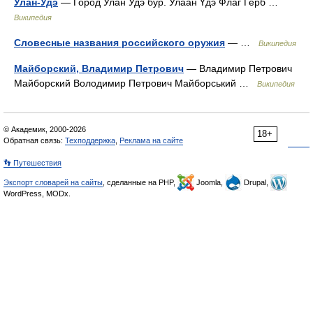
Улан-Удэ
— Город Улан Удэ бур. Улаан Үдэ Флаг Герб …
Википедия
Словесные названия российского оружия
— …
Википедия
Майборский, Владимир Петрович
— Владимир Петрович
Майборский Володимир Петрович Майборський …
Википедия
© Академик, 2000-2026
18+
Обратная связь:
Техподдержка
,
Реклама на сайте
👣 Путешествия
Экспорт словарей на сайты
, сделанные на PHP,
Joomla,
Drupal,
WordPress, MODx.