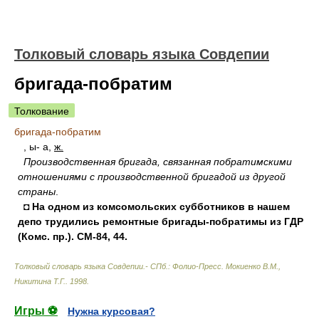
Толковый словарь языка Совдепии
бригада-побратим
Толкование
бригада-побратим
, ы- а,
ж.
Производственная бригада, связанная побратимскими
отношениями с производственной бригадой из другой
страны
.
◘ На одном из комсомольских субботников в нашем
депо трудились ремонтные бригады-побратимы из ГДР
(Комс. пр.). СМ-84, 44.
Толковый словарь языка Совдепии.- СПб.: Фолио-Пресс
.
Мокиенко В.М.,
Никитина Т.Г.
.
1998
.
Игры ⚽
Нужна курсовая?