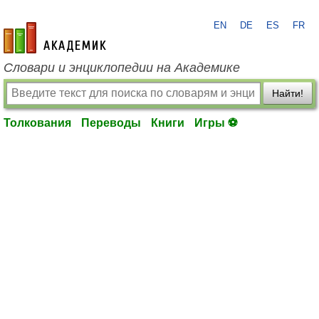
EN
DE
ES
FR
academic.ru
Словари и энциклопедии на Академике
Найти!
Толкования
Переводы
Книги
Игры ⚽