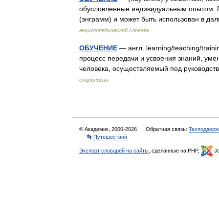
обусловленные индивидуальным опытом. 
(энграмм) и может быть использован в д
энциклопедический словарь
ОБУЧЕНИЕ
— англ. learning/teaching/tra
процесс передачи и усвоения знаний, уме
человека, осуществляемый под руководс
социологии
© Академик, 2000-2026
Обратная связь:
Техподдерж
👣 Путешествия
Экспорт словарей на сайты
, сделанные на PHP,
Jo