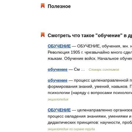
Полезное
Смотреть что такое "обучение" в д
ОБУЧЕНИЕ
— ОБУЧЕНИЕ, обучения, мн. нет
Революция 1905 г. чрезвычайно много сде
языкам. Обучение войск. Начальное обуч
обучение
— См …
Словарь синонимов
обучение
— процесс целенаправленной пе
формирования знаний, умений, навыков. П
психологии (наряду с вопросами психоло
энциклопедия
ОБУЧЕНИЕ
— целенаправленно организов
процесс овладения знаниями, умениями и 
дидактических принципов: научности, пр
энциклопедия по охране труда