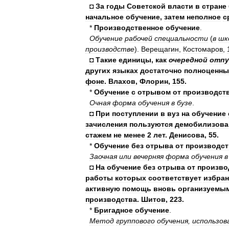
◘
За
годы
Советской
власти
в
стране
начальное
обучение
,
затем
неполное
с
*
Производственное
обучение
.
Обучение
рабочей
специальности
(
в
шк
производстве
).
Верещагин
,
Костомаров
,
◘
Такие
единицы
,
как
очередной
отпу
других
языках
достаточно
полноценны
фоне
.
Влахов
,
Флорин
,
155
.
*
Обучение
с
отрывом
от
производст
Очная
форма
обучения
в
бузе
.
◘
При
поступлении
в
вуз
на
обучение
зачисления
пользуются
демобилизова
стажем
не
менее
2
лет
.
Денисова
,
55
.
*
Обучение
без
отрыва
от
производст
Заочная
или
вечерняя
форма
обучения
в
◘
На
обучение
без
отрыва
от
произво
работы
которых
соответствует
избра
активную
помощь
вновь
организуемы
производства
.
Шитов
,
223
.
*
Бригадное
обучение
.
Метод
группового
обучения
,
использов