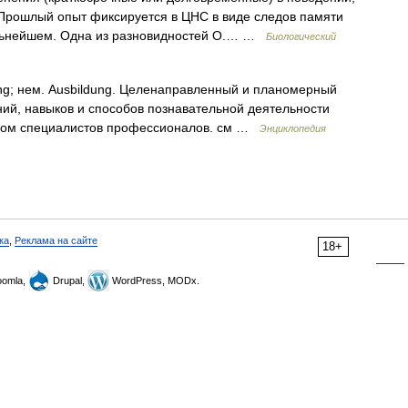
Прошлый опыт фиксируется в ЦНС в виде следов памяти
альнейшем. Одна из разновидностей О.… …
Биологический
ining; нем. Ausbildung. Целенаправленный и планомерный
ний, навыков и способов познавательной деятельности
твом специалистов профессионалов. см …
Энциклопедия
ка
,
Реклама на сайте
18+
omla,
Drupal,
WordPress, MODx.