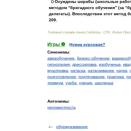
◘
Осуждены
шкрабы
(
школьные
рабо
методом
“
бригадного
обучения
” (
за
“
б
делегаты
).
Впоследствии
этот
метод
б
209
.
Толковый
словарь
языка
Совдепии
.-
СПб
.
:
Фолио
-
Прес
Игры ⚽
Нужна курсовая?
Синонимы
:
авиаобучение
,
бизнес-обучение
,
взаимооб
гипнопедия
,
дрессировка
,
изобученье
,
ква
муштровка
,
натаска
,
натаскивание
,
наука
,
подготовление
,
подтягивание
,
практика
,
пр
тривиум
,
учеба
,
учение
,
школенье
Антонимы
:
неграмотность
обуржуазивание