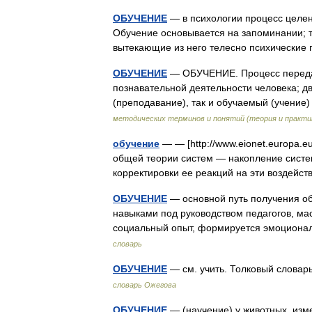
ОБУЧЕНИЕ
— в психологии процесс целе
Обучение основывается на запоминании; т
вытекающие из него телесно психические
ОБУЧЕНИЕ
— ОБУЧЕНИЕ. Процесс передач
познавательной деятельности человека; д
(преподавание), так и обучаемый (учение
методических терминов и понятий (теория и практи
обучение
— — [http://www.eionet.europa.e
общей теории систем — накопление систем
корректировки ее реакций на эти воздей
ОБУЧЕНИЕ
— основной путь получения об
навыками под руководством педагогов, маст
социальный опыт, формируется эмоцион
словарь
ОБУЧЕНИЕ
— см. учить. Толковый словар
словарь Ожегова
ОБУЧЕНИЕ
— (научение) у животных, изм