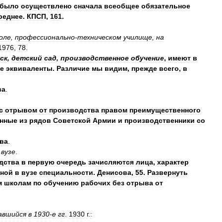
было
осуществлено
сначала
всеобщее
обязательное
реднее
.
КПСП
,
161
.
оле
,
профессионально
-
техническом
училище
,
на
1976
,
78
.
ск
,
детский
сад
,
производственное
обучение
,
имеют
в
е
эквиваленты
.
Различие
мы
видим
,
прежде
всего
,
в
ва
.
с
отрывом
от
производства
правом
преимущественного
нные
из
рядов
Советской
Армии
и
производственники
со
ва
.
вузе
.
дства
в
первую
очередь
зачисляются
лица
,
характер
нной
в
вузе
специальности
.
Денисова
,
55
.
Развернуть
м
школам
по
обучению
рабочих
без
отрыва
от
авшийся
в
1930
-
е
гг
.
1930
г
.
: