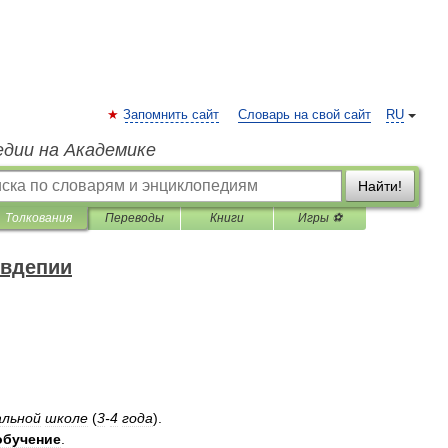
Запомнить сайт
Словарь на свой сайт
RU
едии на Академике
Найти!
Толкования
Переводы
Книги
Игры ⚽
овдепии
альной
школе
(
3
-
4
года
).
обучение
.