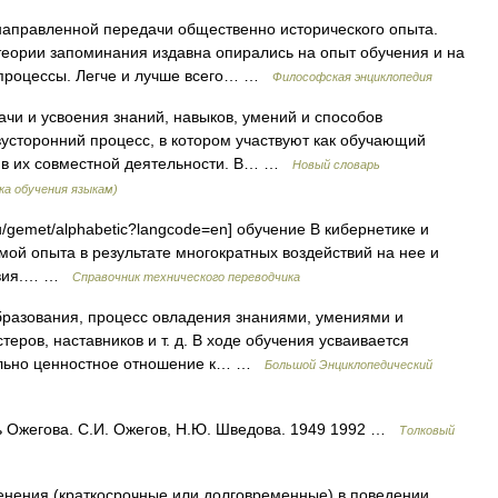
направленной передачи общественно исторического опыта.
еории запоминания издавна опирались на опыт обучения и на
 процессы. Легче и лучше всего… …
Философская энциклопедия
и и усвоения знаний, навыков, умений и способов
вусторонний процесс, в котором участвуют как обучающий
) в их совместной деятельности. В… …
Новый словарь
ка обучения языкам)
u/gemet/alphabetic?langcode=en] обучение В кибернетике и
ой опыта в результате многократных воздействий на нее и
ствия.… …
Справочник технического переводчика
разования, процесс овладения знаниями, умениями и
еров, наставников и т. д. В ходе обучения усваивается
ально ценностное отношение к… …
Большой Энциклопедический
ь Ожегова. С.И. Ожегов, Н.Ю. Шведова. 1949 1992 …
Толковый
енения (краткосрочные или долговременные) в поведении,