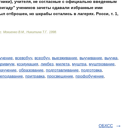
тники
),
учителя
,
не
согласные
с
официально
введенным
ригаду
”
учеников
зачеты
сдавали
избранные
ими
ыл
отброшен
,
но
шкрабы
остались
в
лагерях
.
Росси
,
т
.
1
,
с
.
Мокиенко
В
.
М
.,
Никитина
Т
.
Г
.
.
1998
.
учение
,
всевобуч
,
всеобуч
,
выезживание
,
выучивание
,
выучка
,
дривиум
,
коэдукация
,
ликбез
,
милета
,
муштра
,
муштрование
,
научение
,
образование
,
подготавливание
,
подготовка
,
еподавание
,
притравка
,
просвещение
,
профобучение
,
ОБХСС