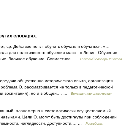
ругих словарях:
, ср. Действие по гл. обучить обучать и обучаться. «…
лала для политического обучения масс…» Ленин. Обучение
ение. Заочное обучение. Совместное …
Толковый словарь Ушакова
редачи общественно исторического опыта, организация
роблема О. рассматривается не только в педагогической
гии воспитания), но и в общей,… …
Большая психологическая
анный, планомерно и систематически осуществляемый
навыками. Цели О. могут быть достигнуты при соблюдении
облемности, наглядности, доступности,… …
Российская