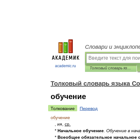
Словари и энциклоп
academic.ru
Толковый словарь языка Совдепии
Толковый словарь языка С
обучение
Толкование
Перевод
обучение
,
ия
,
ср
.
*
Начальное
обучение
.
Обучение
в
нач
*
Всеобщее
обязательное
начальное