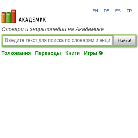
EN
DE
ES
FR
academic.ru
Словари и энциклопедии на Академике
Найти!
Толкования
Переводы
Книги
Игры ⚽