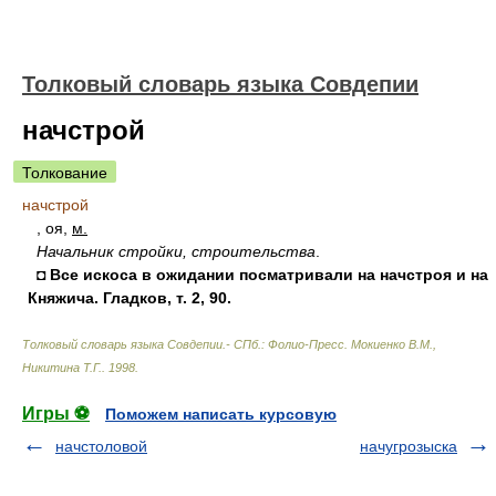
Толковый словарь языка Совдепии
начстрой
Толкование
начстрой
, оя,
м.
Начальник стройки, строительства
.
◘ Все искоса в ожидании посматривали на начстроя и на
Княжича. Гладков, т. 2, 90.
Толковый словарь языка Совдепии.- СПб.: Фолио-Пресс
.
Мокиенко В.М.,
Никитина Т.Г.
.
1998
.
Игры ⚽
Поможем написать курсовую
начстоловой
начугрозыска