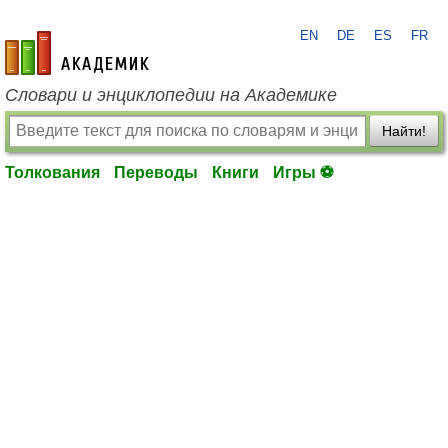
EN
DE
ES
FR
academic.ru
Словари и энциклопедии на Академике
Найти!
Толкования
Переводы
Книги
Игры ⚽