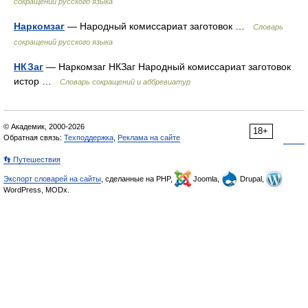
сокращений русского языка
Наркомзаг
— Народный комиссариат заготовок …
Словарь
сокращений русского языка
НКЗаг
— Наркомзаг НКЗаг Народный комиссариат заготовок
истор …
Словарь сокращений и аббревиатур
© Академик, 2000-2026
18+
Обратная связь:
Техподдержка
,
Реклама на сайте
👣 Путешествия
Экспорт словарей на сайты
, сделанные на PHP,
Joomla,
Drupal,
WordPress, MODx.