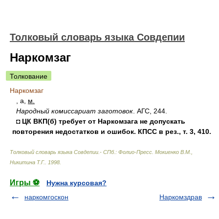
Толковый словарь языка Совдепии
Наркомзаг
Толкование
Наркомзаг
, а,
м.
Народный комиссариат заготовок
. АГС, 244.
◘ ЦК ВКП(б) требует от Наркомзага не допускать
повторения недостатков и ошибок. КПСС в рез., т. 3, 410.
Толковый словарь языка Совдепии.- СПб.: Фолио-Пресс
.
Мокиенко В.М.,
Никитина Т.Г.
.
1998
.
Игры ⚽
Нужна курсовая?
наркомгоскон
Наркомздрав