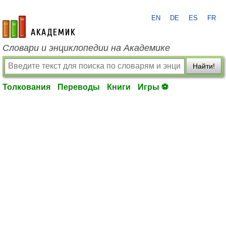
EN
DE
ES
FR
academic.ru
Словари и энциклопедии на Академике
Найти!
Толкования
Переводы
Книги
Игры ⚽