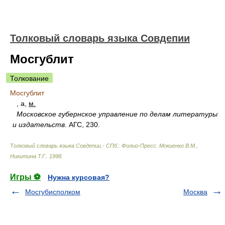
Толковый словарь языка Совдепии
Мосгублит
Толкование
Мосгублит
, а,
м.
Московское губернское управление по делам литературы
и издательств
. АГС, 230.
Толковый словарь языка Совдепии.- СПб.: Фолио-Пресс
.
Мокиенко В.М.,
Никитина Т.Г.
.
1998
.
Игры ⚽
Нужна курсовая?
Мосгубисполком
Москва