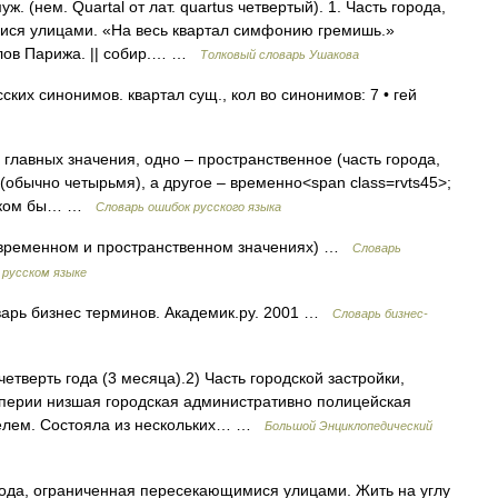
ж. (нем. Quartal от лат. quartus четвертый). 1. Часть города,
ися улицами. «На весь квартал симфонию гремишь.»
алов Парижа. || собир.… …
Толковый словарь Ушакова
ских синонимов. квартал сущ., кол во синонимов: 7 • гей
а главных значения, одно – пространственное (часть города,
бычно четырьмя), а другое – временно<span class=rvts45>;
 каком бы… …
Словарь ошибок русского языка
 временном и пространственном значениях) …
Словарь
 русском языке
варь бизнес терминов. Академик.ру. 2001 …
Словарь бизнес-
 четверть года (3 месяца).2) Часть городской застройки,
мперии низшая городская административно полицейская
телем. Состояла из нескольких… …
Большой Энциклопедический
рода, ограниченная пересекающимися улицами. Жить на углу