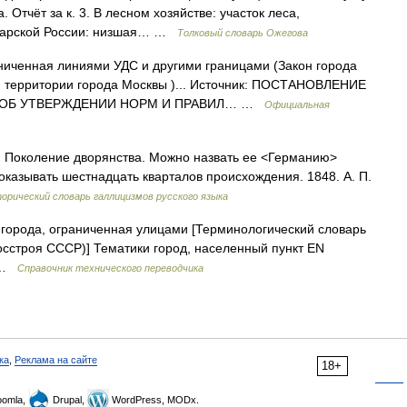
. Отчёт за к. 3. В лесном хозяйстве: участок леса,
 царской России: низшая… …
Толковый словарь Ожегова
ниченная линиями УДС и другими границами (Закон города
 территории города Москвы )... Источник: ПОСТАНОВЛЕНИЕ
N 49 ОБ УТВЕРЖДЕНИИ НОРМ И ПРАВИЛ… …
Официальная
ин. Поколение дворянства. Можно назвать ее <Германию>
доказывать шестнадцать кварталов происхождения. 1848. А. П.
орический словарь галлицизмов русского языка
города, ограниченная улицами [Терминологический словарь
осстроя СССР)] Тематики город, населенный пункт EN
r …
Справочник технического переводчика
ка
,
Реклама на сайте
18+
omla,
Drupal,
WordPress, MODx.