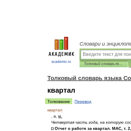
Словари и энциклоп
academic.ru
Толковый словарь языка Совдепии
Толковый словарь языка С
квартал
Толкование
Перевод
квартал
,
а
,
м
.
Четвертая
часть
года
,
на
которую
со
◘
Отчет
о
работе
за
квартал
.
МАС
,
т
.
2