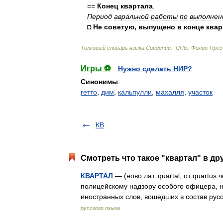
==
Конец
квартала
.
Период
авральной
работы
по
выполне
◘
Не
советую
,
выпущено
в
конце
квар
Толковый
словарь
языка
Совдепии
.-
СПб
.
:
Фолио
-
Прес
Игры ⚽
Нужно сделать НИР?
Синонимы
:
гетто
,
дим
,
кальпулли
,
махалля
,
участок
КВ
Смотреть что такое "квартал" в др
КВАРТАЛ
— (ново лат. quartal, от quartus
полицейскому надзору особого офицера, 
иностранных слов, вошедших в состав рус
русского языка