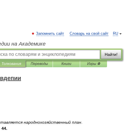
Запомнить сайт
Словарь на свой сайт
RU
едии на Академике
Найти!
Толкования
Переводы
Книги
Игры ⚽
овдепии
ставляется
народнохозяйственный
план
.
,
44
.