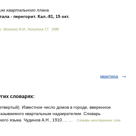
нию
квартального
плана
.
тала
-
перегорит
.
Кал
.-
81
,
15
окт
.
с
.
Мокиенко
В
.
М
.,
Никитина
Т
.
Г
.
.
1998
.
квартира
угих словарях:
 четвертый). Известное число домов в городе, вверенное
называемого квартальным надзирателем. Словарь
ского языка. Чудинов А.Н., 1910.… …
Словарь иностранных слов