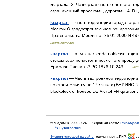
квартала. 2. Четвёртая часть отчётного года
ограниченный просеками, дорогами. 4. В
Квартал
— часть территории города, огра
Москвы О градостроительном зонировании
Правительства Москвы от 25.01.2000 
терминология
квартал
— а, м. quartier de noblesse. ед
стоком всех нечистот и после того прошу 
Ермолов Письма. // РС 1876 10 243 …
Ист
квартал
— Часть застроенной территории 
по строительству на 12 языках (ВНИИИС Г
blockblock of houses DE Viertel FR quartie
© Академик, 2000-2026
Обратная связь:
Техподдерж
👣 Путешествия
Экспорт словарей на сайты
, сделанные на PHP,
Jo