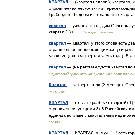
КВАРТАЛ
— (квартал неправ.), квартала, му
ограниченная несколькими пересекающим
Грибоедов. В одном из отдаленных кварт
квартал
— участок, гетто, дим Словарь рус
квартал (1) • …
Словарь синонимов
квартал
— Квартал, у этого слова есть дв
ограниченная пересекающимися улицами (о
</span>е (одна четвертая часть года). В
квартал
— (не рекомендуется квартал во
трудностей произношения и ударения в современном
Квартал
— четверть года (3 месяца). Сло
терминов
КВАРТАЛ
— (от лат. quartus четвертый) 1)
ограниченная улицами.3) В Российской и
единица во главе с квартальным надзира
словарь
КВАРТАЛ
— КВАРТАЛ, а, муж. 1. Часть го