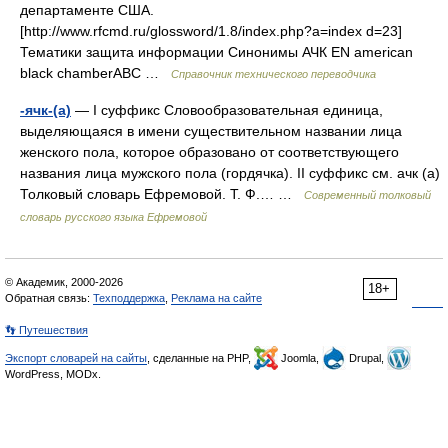
департаменте США.
[http://www.rfcmd.ru/glossword/1.8/index.php?a=index d=23]
Тематики защита информации Синонимы АЧК EN american
black chamberABC …
Справочник технического переводчика
-ячк-(а)
— I суффикс Словообразовательная единица,
выделяющаяся в имени существительном названии лица
женского пола, которое образовано от соответствующего
названия лица мужского пола (гордячка). II суффикс см. ачк (а)
Толковый словарь Ефремовой. Т. Ф.… …
Современный толковый
словарь русского языка Ефремовой
© Академик, 2000-2026
18+
Обратная связь:
Техподдержка
,
Реклама на сайте
👣 Путешествия
Экспорт словарей на сайты
, сделанные на PHP,
Joomla,
Drupal,
WordPress, MODx.