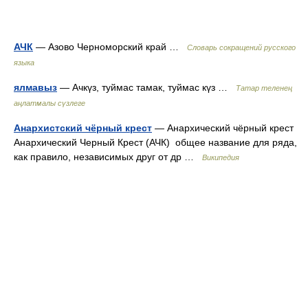
АЧК
— Азово Черноморский край …
Словарь сокращений русского
языка
ялмавыз
— Ачкүз, туймас тамак, туймас күз …
Татар теленең
аңлатмалы сүзлеге
Анархистский чёрный крест
— Анархический чёрный крест
Анархический Черный Крест (АЧК) общее название для ряда,
как правило, независимых друг от др …
Википедия