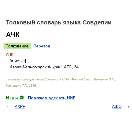
Толковый словарь языка Совдепии
АЧК
Толкование
Перевод
АЧК
[а-че-ка].
Азово-Черноморский край
. АГС, 34.
Толковый словарь языка Совдепии.- СПб.: Фолио-Пресс
.
Мокиенко В.М.,
Никитина Т.Г.
.
1998
.
Игры ⚽
Поможем сделать НИР
АХРР
АШО