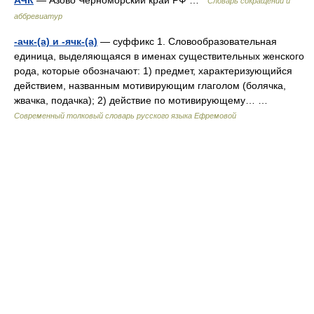
АЧК
— Азово Черноморский край РФ …
Словарь сокращений и
аббревиатур
-ачк-(а) и -ячк-(а)
— суффикс 1. Словообразовательная
единица, выделяющаяся в именах существительных женского
рода, которые обозначают: 1) предмет, характеризующийся
действием, названным мотивирующим глаголом (болячка,
жвачка, подачка); 2) действие по мотивирующему… …
Современный толковый словарь русского языка Ефремовой