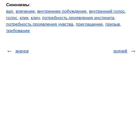
Синонимы
:
вап
,
влечение
,
внутреннее побуждение
,
внутренний голос
,
голос
,
клик
,
клич
,
потребность проявления инстинкта
,
потребность проявления чувства
,
приглашение
,
призыв
,
требование
значок
зодчий