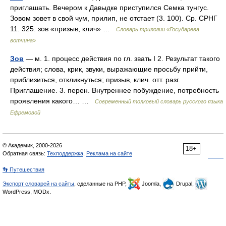
приглашать. Вечером к Давыдке приступился Семка тунгус.
Зовом зовет в свой чум, прилип, не отстает (3. 100). Ср. СРНГ
11. 325: зов «призыв, клич» …
Словарь трилогии «Государева
вотчина»
Зов
— м. 1. процесс действия по гл. звать I 2. Результат такого
действия; слова, крик, звуки, выражающие просьбу прийти,
приблизиться, откликнуться; призыв, клич. отт. разг.
Приглашение. 3. перен. Внутреннее побуждение, потребность
проявления какого… …
Современный толковый словарь русского языка
Ефремовой
© Академик, 2000-2026
18+
Обратная связь:
Техподдержка
,
Реклама на сайте
👣 Путешествия
Экспорт словарей на сайты
, сделанные на PHP,
Joomla,
Drupal,
WordPress, MODx.