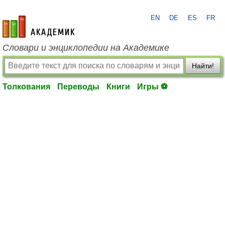
EN
DE
ES
FR
academic.ru
Словари и энциклопедии на Академике
Найти!
Толкования
Переводы
Книги
Игры ⚽