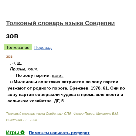
Толковый словарь языка Совдепии
зов
Толкование
Перевод
зов
, а,
м.
Призыв, клич
.
==
По зову партии
.
патет.
◘ Миллионы советских патриотов по зову партии
уезжают от родного порога. Брежнев, 1978, 61. Они по
зову партии совершали чудеса в промышленности и
сельском хозяйстве. ДГ, 5.
Толковый словарь языка Совдепии.- СПб.: Фолио-Пресс
.
Мокиенко В.М.,
Никитина Т.Г.
.
1998
.
Игры ⚽
Поможем написать реферат