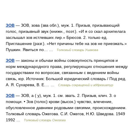
ЗОВ
— ЗОВ, зова (зва обл.), муж. 1. Призыв, призывающий
голос, призывный звук (книжн., поэт.). «И я со скал архипелага
заслышал зов истлевших лир.» Брюсов. 2. только ед.
Приглашение (разг.). «Нет причины тебе на зов не приезжать.»
Пушкин. Явиться по… …
Толковый словарь Ушакова
ЗОВ
— законы и обычаи войны совокупность принципов и
норм международного права, регулирующих отношения между
государствами по вопросам, связанным с ведением войны
связь, юр. Источник: Большой юридический словарь / Под ред.
А. Я. Сухарева, В. Е.… …
Словарь сокращений и аббревиатур
ЗОВ
— ЗОВ, а ( у), муж. 1. см. звать. 2. Призыв, клич. З. о
помощи. • Зов (голос) крови (высок.) чувство, влечение,
обусловленное давними родовыми связями, происхождением.
Толковый словарь Ожегова. С.И. Ожегов, Н.Ю. Шведова. 1949
1992 …
Толковый словарь Ожегова