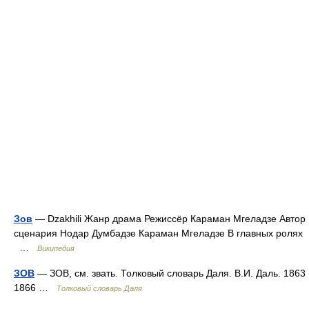
Зов
— Dzakhili Жанр драма Режиссёр Караман Мгеладзе Автор
сценария Нодар Думбадзе Караман Мгеладзе В главных ролях
…
Википедия
ЗОВ
— ЗОВ, см. звать. Толковый словарь Даля. В.И. Даль. 1863
1866 …
Толковый словарь Даля