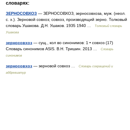
словарях:
ЗЕРНОСОВХОЗ
— ЗЕРНОСОВХОЗ, зерносовхоза, муж. (неол.
с. х.). Зерновой совхоз; совхоз, производящий зерно. Толковый
словарь Ушакова. Д.Н. Ушаков. 1935 1940 …
Толковый словарь
Ушакова
зерносовхоз
— сущ., кол во синонимов: 1 • совхоз (17)
Словарь синонимов ASIS. В.Н. Тришин. 2013 …
Словарь
синонимов
зерносовхоз
— зерновой совхоз …
Словарь сокращений и
аббревиатур