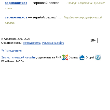
зерносовхоз
— зерновой совхоз …
Словарь сокращений русского
языка
зерносовхоз
— зерн/о/сов/хоз/ …
Морфемно-орфографический
словарь
© Академик, 2000-2026
18+
Обратная связь:
Техподдержка
,
Реклама на сайте
👣 Путешествия
Экспорт словарей на сайты
, сделанные на PHP,
Joomla,
Drupal,
WordPress, MODx.