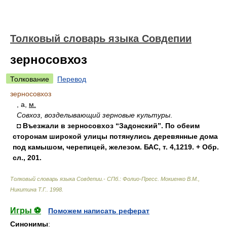
Толковый словарь языка Совдепии
зерносовхоз
Толкование
Перевод
зерносовхоз
, а,
м.
Совхоз, возделывающий зерновые культуры
.
◘ Въезжали в зерносовхоз “Задонский”. По обеим
сторонам широкой улицы потянулись деревянные дома
под камышом, черепицей, железом. БАС, т. 4,1219. + Обр.
сл., 201.
Толковый словарь языка Совдепии.- СПб.: Фолио-Пресс
.
Мокиенко В.М.,
Никитина Т.Г.
.
1998
.
Игры ⚽
Поможем написать реферат
Синонимы
: