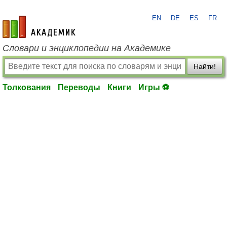
EN
DE
ES
FR
academic.ru
Словари и энциклопедии на Академике
Найти!
Толкования
Переводы
Книги
Игры ⚽