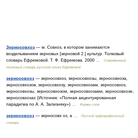
Зерносовхоз
— м. Совхоз, в котором занимаются
возделыванием зерновых [зерновой 2.] культур. Толковый
словарь Ефремовой. Т. Ф. Ефремова. 2000 …
Современный
толковый словарь русского языка Ефремовой
зерносовхоз
— зерносовхоз, зерносовхозы, зерносовхоза,
зерносовхозов, зерносовхозу, зерносовхозам, зерносовхоз,
зерносовхозы, зерносовхозом, зерносовхозами, зерносовхозе,
зерносовхозах (Источник: «Полная акцентуированная
парадигма по А. А. Зализняку») …
Формы слов
зерносовхоз
— зерносовх оз, а …
Русский орфографический
словарь